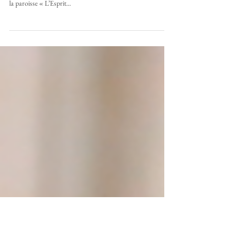
1 mai 2025
Homélies d'Avril et Mai 2025
Homélie de Don François, Dimanche 25 mai 2025, 6e
dimanche de Pâques, année C Profession de foi des Jeunes de
la paroisse « L’Esprit...