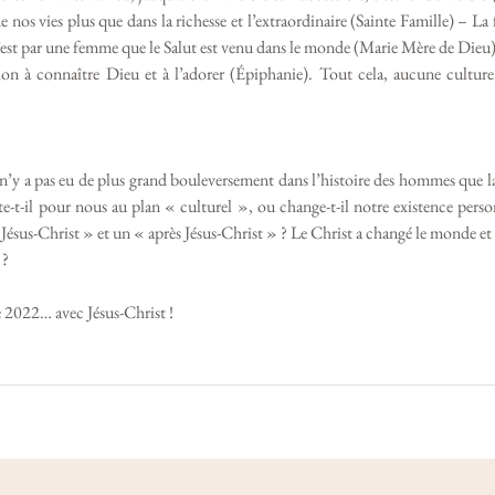
de nos vies plus que dans la richesse et l’extraordinaire (Sainte Famille) – L
est par une femme que le Salut est venu dans le monde (Marie Mère de Dieu) 
ion à connaître Dieu et à l’adorer (Épiphanie). Tout cela, aucune culture 
-t-il pour nous au plan « culturel », ou change-t-il notre existence personn
ésus-Christ » et un « après Jésus-Christ » ? Le Christ a changé le monde et son
 ?
 2022… avec Jésus-Christ !