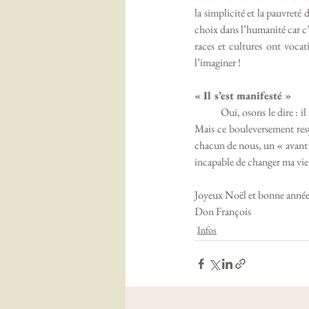
la simplicité et la pauvreté 
choix dans l’humanité car c’
races et cultures ont vocat
l’imaginer !
« Il s’est manifesté »
           Oui, osons le dire : il n’y a pas eu de plus grand bouleversement dans l’histoire des hommes que la naissance du Christ. 
Mais ce bouleversement reste
chacun de nous, un « avant J
incapable de changer ma vie
Joyeux Noël et bonne année
Don François
Infos