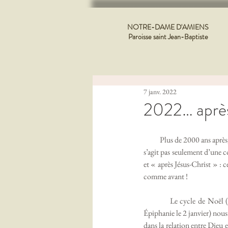
NOTRE-DAME D'AMIENS
Paroisse saint Jean-Baptiste
7 janv. 2022
2022… après
          Plus de 2000 ans après, nous continuons de compter chaque nouvelle année en référence à la naissance du Sauveur. Il ne 
s’agit pas seulement d’une c
et « après Jésus-Christ » : c
comme avant !
           Le cycle de Noël (Nativité le 25 décembre ; Sainte Famille le 26 décembre ; Marie Mère de Dieu le 1er janvier ; 
Épiphanie le 2 janvier) nous
dans la relation entre Dieu e