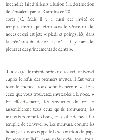
incendiée fait d’ailleurs allusion à la destruction 
de Jérusalem par les Romains en 70 
après JC. Mais il y a aussi cet invité de 
remplacement qui vient sans le vêtement des 
noces et qui est jeté « pieds et poings liés, dans 
les ténèbres du dehors », où « il y aura des 
pleurs et des grincements de dents ». 
-Un visage de miséricorde et d’accueil universel 
: après le refus des premiers invités, il fait venir 
tout le monde, tous sont bienvenus « Tous 
ceux que vous trouverez, invitez-les à la noce. » 
Et effectivement, les serviteurs du roi « 
rassemblèrent tous ceux qu’ils trouvaient, les 
mauvais comme les bons, et la salle de noce fut 
remplie de convives ». Les mauvais, comme les 
bons ; cela nous rappelle l’exclamation du pape 
François aux JMJ : 
todos, todos, todos
, tous, tous, 