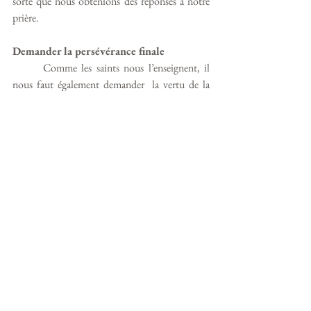
sorte que nous obtenions des réponses à notre 
prière. 
Demander la persévérance finale
Comme les saints nous l’enseignent, il 
nous faut également demander  la vertu de la 
persévérance finale afin que notre dernier souffle 
soit en union avec Dieu. Ainsi nous serons 
remplis de l’Esprit Saint et pourrons bénéficier 
du Royaume de Dieu, de cette récompense 
céleste que le Seigneur a promis à ceux qui 
mettent leur confiance en Lui. 
Au nom du Père, et du Fils, et du Saint-Esprit, 
amen.
Homélie du dimanche 1er octobre 2023
Par Don François