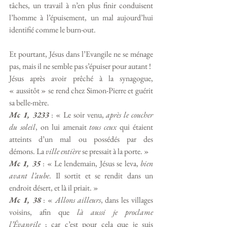
tâches, un travail à n’en plus finir conduisent 
l’homme à l’épuisement, un mal aujourd’hui 
identifié comme le burn-out. 
Et pourtant, Jésus dans l’Evangile ne se ménage 
pas, mais il ne semble pas s’épuiser pour autant !
Jésus après avoir prêché à la synagogue, 
« aussitôt » se rend chez Simon-Pierre et guérit 
sa belle-mère. 
Mc 1, 3233
: « Le soir venu, 
après le coucher 
du soleil
, on lui amenait 
tous ceux
 qui étaient 
atteints d’un mal ou possédés par des 
démons. La 
ville entière
 se pressait à la porte. » 
Mc 1, 35
 : « Le lendemain, Jésus se leva, 
bien 
avant l’aube
. Il sortit et se rendit dans un 
endroit désert, et là il priait. » 
Mc 1, 38
 : « 
Allons ailleurs
, dans les villages 
voisins, afin que 
là aussi je proclame 
l’Évangile
 ; car c’est pour cela que je suis 