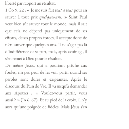
liberté par rapport au résultat. 
1 Co 9, 22 : « Je me suis fait 
tout à tous
 pour en 
sauver à tout prix 
quelques-uns
. » Saint Paul 
veut bien sûr sauver tout le monde, mais il sait 
que cela ne dépend pas uniquement de ses 
efforts, de ses propres forces, il accepte donc de 
n’en sauver que quelques-uns. Il ne s’agit pas là 
d’indifférence de sa part, mais, après avoir agi, il 
s’en remet à Dieu pour le résultat. 
De même Jésus, qui a pourtant prêché aux 
foules, n’a pas peur de les voir partir quand ses 
paroles sont dures et exigeantes. Après le 
discours du Pain de Vie, Il va jusqu’à demander 
aux Apôtres : « Voulez-vous partir, vous 
aussi ? » (Jn 6, 67). Et au pied de la croix, il n’y 
aura qu’une poignée de fidèles. Mais Jésus s’en 
remet entièrement à Dieu. Il a fait ce qu’il avait 
à faire, Il a accompli la mission reçue et ne 
s’inquiète pas du résultat. 