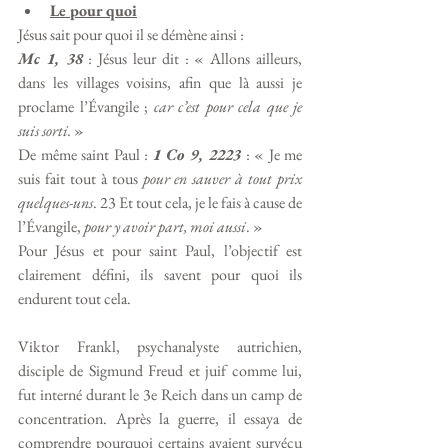
Le pour quoi
Jésus sait pour quoi il se démène ainsi :
Mc 1, 38
 : Jésus leur dit : « Allons ailleurs, 
dans les villages voisins, afin que là aussi je 
proclame l’Évangile ; 
car c’est pour cela que je 
suis sorti.
 » 
De même saint Paul : 
1 Co 9, 2223
 : « Je me 
suis fait tout à tous 
pour en sauver à tout prix 
quelques-uns
. 23 Et tout cela, je le fais à cause de 
l’Évangile, 
pour y avoir part, moi aussi
. » 
Pour Jésus et pour saint Paul, l’objectif est 
clairement défini, ils savent pour quoi ils 
endurent tout cela. 
Viktor Frankl, psychanalyste autrichien, 
disciple de Sigmund Freud et juif comme lui, 
fut interné durant le 3e Reich dans un camp de 
concentration. Après la guerre, il essaya de 
comprendre pourquoi certains avaient survécu 