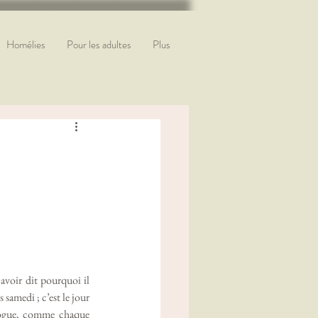
Homélies
Pour les adultes
Plus
voir dit pourquoi il 
samedi ; c’est le jour 
gogue, comme chaque 