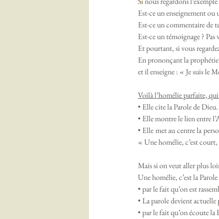
Si
 nous regardons l’exemple
Est-ce un enseignement ou u
Est-ce un commentaire de te
Est-ce un témoignage ? Pas 
Et pourtant, si vous regardez 
En prononçant la prophétie d
et il enseigne : « Je suis le M
Voilà l’homélie parfaite, qui
• Elle cite la Parole de Dieu.
• Elle montre le lien entre 
• Elle met au centre la pers
« Une homélie, c’est court, e
Mais si on veut aller plus loi
Une homélie, c’est la Parol
• par le fait qu’on est rass
• La parole devient actuelle p
• par le fait qu’on écoute la