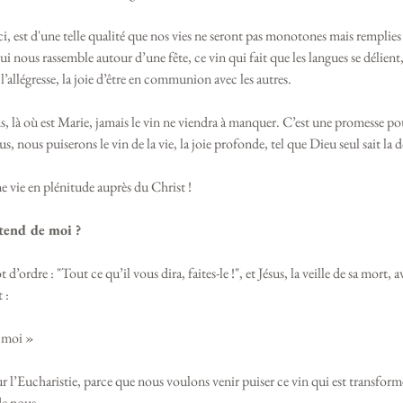
ci, est d'une telle qualité que nos vies ne seront pas monotones mais remplies 
ui nous rassemble autour d’une fête, ce vin qui fait que les langues se délient
’allégresse, la joie d’être en communion avec les autres.
sus, là où est Marie, jamais le vin ne viendra à manquer. C’est une promesse p
, nous puiserons le vin de la vie, la joie profonde, tel que Dieu seul sait la do
e vie en plénitude auprès du Christ ! 
ttend de moi ?
’ordre : "Tout ce qu’il vous dira, faites-le !", et Jésus, la veille de sa mort, a
 : 
e moi »
l’Eucharistie, parce que nous voulons venir puiser ce vin qui est transform
e nous. 