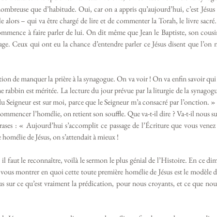
nombreuse que d’habitude. Oui, car on a appris qu’aujourd’hui, c’est Jésus
alors – qui va être chargé de lire et de commenter la Torah, le livre sacré
commence à faire parler de lui. On dit même que Jean le Baptiste, son cousi
age. Ceux qui ont eu la chance d’entendre parler ce Jésus disent que l’on n
ion de manquer la prière à la synagogue. On va voir ! On va enfin savoir qui e
ne rabbin est méritée. La lecture du jour prévue par la liturgie de la synagogue
du Seigneur est sur moi, parce que le Seigneur m’a consacré par l’onction. » 
 commencer l’homélie, on retient son souffle. Que va-t-il dire ? Va-t-il nous s
rases : « Aujourd’hui s’accomplit ce passage de l’Écriture que vous venez
 homélie de Jésus, on s’attendait à mieux ! 
 il faut le reconnaître, voilà le sermon le plus génial de l’Histoire. En ce di
 vous montrer en quoi cette toute première homélie de Jésus est le modèle de
us sur ce qu’est vraiment la prédication, pour nous croyants, et ce que nou