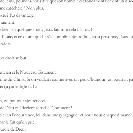
 de Jésus, pouvons-nous dire que son homélie est fondamentalement un disc
ne catéchèse ? Non plus. 
xte ? Pas davantage.
vraiment. 
bien, en quelques mots, Jésus fait tout cela à la fois ! 
’Isaïe, et en disant qu’elle s’accomplit aujourd’hui, en sa personne, Jésus c
essie ».
 va droit au but 
:
 
l’Ancien et le Nouveau Testament 
onne du Christ. Si on voulait résumer avec un peu d’humour, on pourrait gard
t ça parle de Jésus ! » 
n, on pourrait ajouter ceci : 
e de Dieu qui devient actuelle. Comment ? 
emblé (en l’occurrence, ici, dans une synagogue ; et pour nous chaque dimanche
ar le fait qu’on prie ;
 Parole de Dieu ;