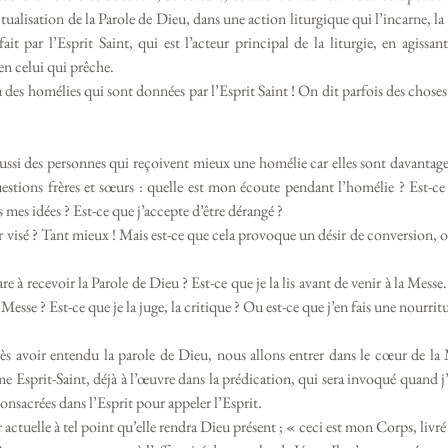
ctualisation de la Parole de Dieu, dans une action liturgique qui l’incarne, la 
ait par l’Esprit Saint, qui est l’acteur principal de la liturgie, en agissa
en celui qui prêche. 
 a des homélies qui sont données par l’Esprit Saint ! On dit parfois des choses
 aussi des personnes qui reçoivent mieux une homélie car elles sont davantage 
estions frères et sœurs : quelle est mon écoute pendant l’homélie ? Est-ce 
 mes idées ? Est-ce que j’accepte d’être dérangé ? 
ir visé ? Tant mieux ! Mais est-ce que cela provoque un désir de conversion, o
 à recevoir la Parole de Dieu ? Est-ce que je la lis avant de venir à la Mess
a Messe ? Est-ce que je la juge, la critique ? Ou est-ce que j’en fais une nourr
s avoir entendu la parole de Dieu, nous allons entrer dans le cœur de la Me
me Esprit-Saint, déjà à l’œuvre dans la prédication, qui sera invoqué quand j’
consacrées dans l’Esprit pour appeler l’Esprit. 
 actuelle à tel point qu’elle rendra Dieu présent ; « ceci est mon Corps, livr