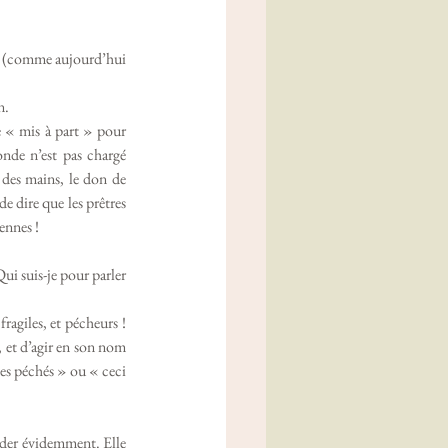
rés (comme aujourd’hui 
n. 
e « mis à part » pour 
nde n’est pas chargé 
des mains, le don de 
e dire que les prêtres 
ennes ! 
i suis-je pour parler 
agiles, et pécheurs ! 
 et d’agir en son nom 
es péchés » ou « ceci 
ider évidemment. Elle 