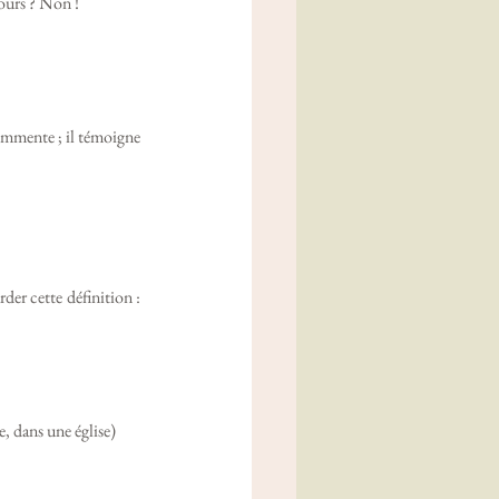
ours ? Non ! 
ommente ; il témoigne 
er cette définition : 
, dans une église)