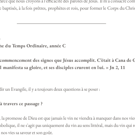
Parce que nous croyons à l’efficacité des paroles de Jésus. Il m’a consacré c
 baptisés, à la fois prêtres, prophètes et rois, pour former le Corps du Christ
o
che du Temps Ordinaire, année C
 commencement des signes que Jésus accomplit. C’était à Cana de G
l manifesta sa gloire, et ses disciples crurent en lui. » Jn 2, 11
r un Evangile, il y a toujours deux questions à se poser :
travers ce passage ? 
la promesse de Dieu est que jamais le vin ne viendra à manquer dans nos vi
olique, il ne s'agit pas uniquement du vin au sens littéral, mais du vin qui r
nos vies sa saveur et son goût. 