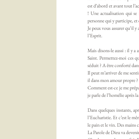
est d’abord et avant tout l’a
! Une actualisation qui se f
personne qui y participe, et 
Je peux vous assurer qu’il y
l’Esprit. 
Mais disons-le aussi : il y a
Saint. Permettez-moi ces qu
séduit ? A être conforté dans
Il peut m’arriver de me sent
il dans mon amour propre ? 
Comment est-ce je me prépare
je parle de l’homélie après l
Dans quelques instants, aprè
l’Eucharistie. Et c’est le mê
le pain et le vin. Des mains 
La Parole de Dieu va devenir