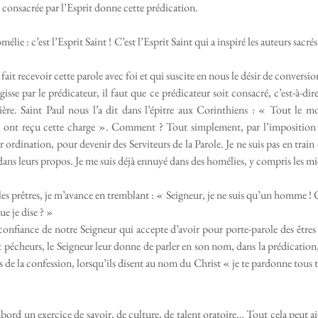
e consacrée par l’Esprit donne cette prédication.
mélie : c’est l’Esprit Saint ! C’est l’Esprit Saint qui a inspiré les auteurs sac
 fait recevoir cette parole avec foi et qui suscite en nous le désir de conversio
gisse par le prédicateur, il faut que ce prédicateur soit consacré, c’est-à-dir
ière. Saint Paul nous l’a dit dans l’épitre aux Corinthiens : « Tout le mo
qui ont reçu cette charge ». Comment ? Tout simplement, par l’imposition 
r ordination, pour devenir des Serviteurs de la Parole. Je ne suis pas en train d
ans leurs propos. Je me suis déjà ennuyé dans des homélies, y compris les mi
s prêtres, je m’avance en tremblant : « Seigneur, je ne suis qu’un homme ! Qu
e je dise ? »
onfiance de notre Seigneur qui accepte d’avoir pour porte-parole des êtres fr
 pécheurs, le Seigneur leur donne de parler en son nom, dans la prédication,
es de la confession, lorsqu’ils disent au nom du Christ « je te pardonne tous t
bord un exercice de savoir, de culture, de talent oratoire… Tout cela peut a