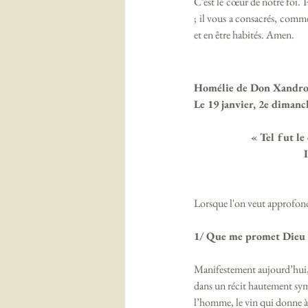
C’est le cœur de notre foi. 
; il vous a consacrés, comme
et en être habités. Amen.
Homélie de Don Xandr
Le 19 janvier, 2e diman
« Tel fut le
I
Lorsque l'on veut approfondi
1/ Que me promet Dieu à 
Manifestement aujourd’hui, 
dans un récit hautement symb
l’homme, le vin qui donne à 