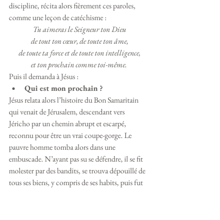
discipline, récita alors fièrement ces paroles, 
comme une leçon de catéchisme :
Tu aimeras le Seigneur ton Dieu
 de tout ton cœur, de toute ton âme,
 de toute ta force et de toute ton intelligence,
 et ton prochain comme toi-même.
Puis il demanda à Jésus :
Qui est mon prochain ?
Jésus relata alors l’histoire du Bon Samaritain 
qui venait de Jérusalem, descendant vers 
Jéricho par un chemin abrupt et escarpé, 
reconnu pour être un vrai coupe-gorge. Le 
pauvre homme tomba alors dans une 
embuscade. N’ayant pas su se défendre, il se fit 
molester par des bandits, se trouva dépouillé de 
tous ses biens, y compris de ses habits, puis fut 
laissé pour mort sur le bord du chemin. 
Vinrent à passer un prêtre et un lévite, tous 