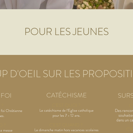
POUR LES JEUNES
P D'OEIL SUR LES PROPOSIT
CATÉCHISME
 FOI
SUR
C'EST QUOI
?
I
?
C
Le catéchisme de l'Eglise catholique
Des rencon
 foi Chrétienne
souhaiten
pour les 7 - 12 ans.
nes.
dans un ca
C'EST
QUAND ?
D ?
C'
Le dimanche matin hors vacances scolaires
la messe