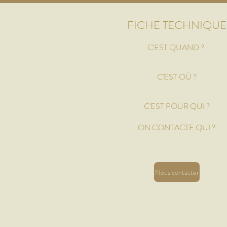
FICHE TECHNIQUE
C'EST QUAND ?
Le samedi hors vacances scolaires
De 14h30 à 15h30
C'E
ST OÙ ?
À la maison Paroissiale
12 rue André, Amiens
C'EST PO
UR QUI ?
Les grands collégiens et les lycéens
ON CONTACTE QUI ?
Don Xandro
Nous contacter