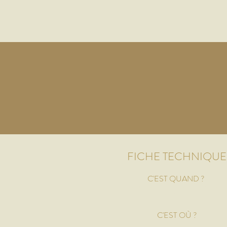
FICHE TECHNIQUE
C'EST QUAND ?
Le vendredi soir une semaine sur deux
De 18h à 21h
C'E
ST OÙ ?
Au Patronage saint Roch