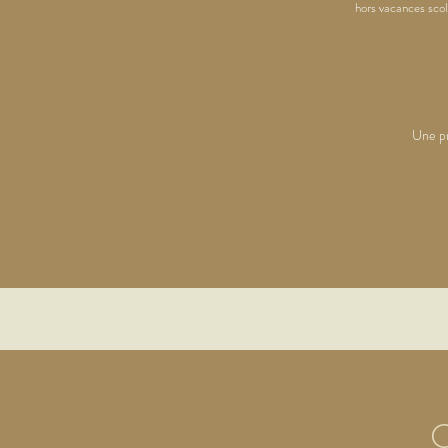
hors vacances scol
Une pr
C