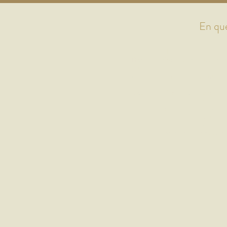
En qu
Il n'est jamais trop ta
Beaucoup d'adolescents veulent de
baptême ou la première communion.
nous proposons un parcours de for
d
- la doctrine, c'est-à-dire connaître
s'est révé
- la prière, c'est-à-dire la relation 
- la morale, c'est-à-dire le s
- la liturgie, c'est-à-dire les cérémon
réunis autour du Chri