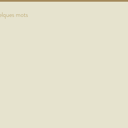
elques mots
rd pour l'initiation chrétienne !
couvrir la foi catholique et demandent le
 Nous nous réjouissons de ces demandes et
mation et de préparation qui couvre quatre
omaines :
 les éléments essentiels de la foi en Dieu qui
lé en Jésus Christ
personnelle avec le Christ ressuscité et vivant
tyle de vie chrétien à la suite de Jésus
ies et rites dans l'église où les chrétiens sont
st présent dans les sacrements