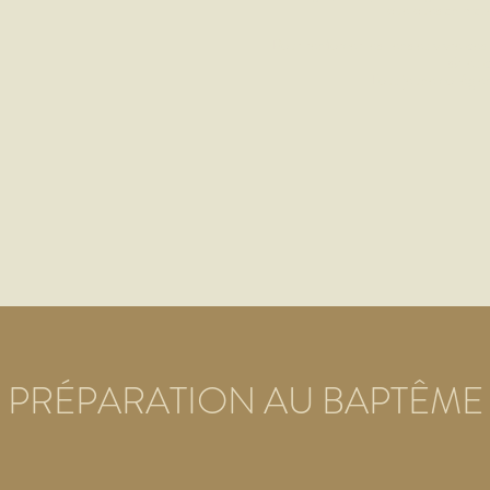
quelques animat
Pour renforcer les liens et vivre de
ski et 
Tout jeune collégien
PRÉPARATION AU BAPTÊME