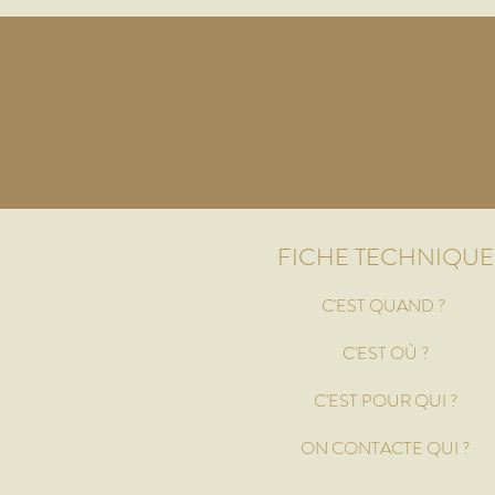
FICHE TECHNIQUE
C'EST QUAND ?
Le mercredi et pendant les vacances scola
C'E
ST OÙ ?
14 rue Allou à Amiens
C'EST PO
UR QUI ?
Les enfants de 6 ans à 15 ans
ON CONTACTE QUI ?
L'équipe du Patronage