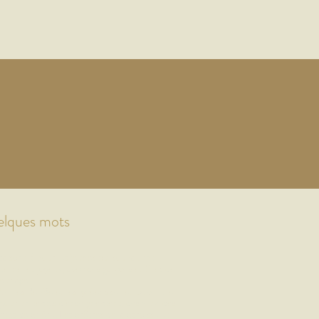
elques mots
 sont là pour les jeunes qui souhaitent
ternel et joyeux, avec des garçons et filles de
leur âge.
-5e, les 4e-3e et les lycéens se retrouvent le
 pour un temps d'enseignement, des jeux, des
mps de prière. Les prêtres de la paroisse et