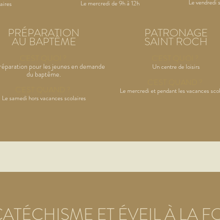
Le vendredi 
Le mercredi de 9h à 12h
aires
PRÉPARATION
PATRONAGE
AU BAPTÊME
SAINT ROCH
C'EST QUOI
?
C'EST QUOI
?
éparation pour les jeunes en demande
Un centre de loisirs
du baptême.
C'EST
QUAND ?
C'EST
QUAND ?
Le mercredi et pendant les vacances scol
Le samedi hors vacances scolaires
ATÉCHISME ET ÉVEIL À LA F