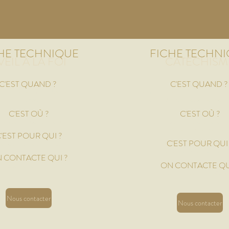
HE TECHNIQUE
FICHE TECHN
VEIL À LA FOI
CATÉCHISM
C'EST QUAND ?
C'EST QUAND 
dimanche pendant la Messe
Les dimanches matins hors vacanc
à 10h30
De 9h30 à 10h15 et le mercredi 
C'E
ST OÙ ?
C'E
ST OÙ ?
 Notre-Dame d'Amiens
À la maison Paroissiale le d
14 rue Allou le mercred
'EST PO
UR QUI ?
C'EST PO
UR QUI
Les enfants de 3 à 6 ans
Les enfants de 7 ans à 12
 CONTACTE QUI ?
ON CONTACTE QU
Hortense de Franssu
Juliette Couvreur ou Océan
Nous contacter
Nous contacter