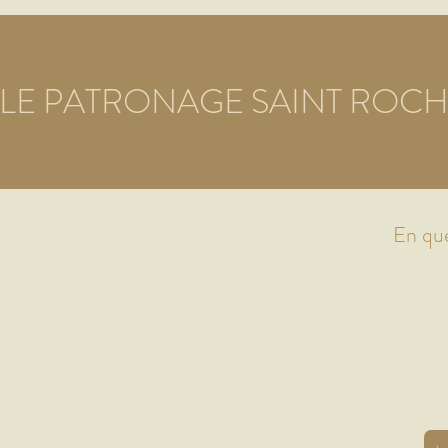
LE PATRONAGE SAINT ROC
En qu
Le Patronage Saint-Roch, centre de 
ires
ouvert chaque mercredi en périod
L’accueil est assuré par un directeur
responsabilité de l’as