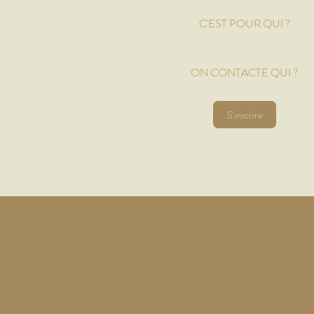
C'EST P
O
UR QUI ?
Les jeunes de la 6ème à la 3ème
Les lycéens
ON CONTACTE QUI ?
Don Xandro
S'inscrire