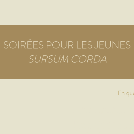
SOIRÉES POUR LES JEUNES
SURSUM CORDA
En qu
Les rencontres de Sursum Corda
approfondir leur foi dans un cadre fra
Trois groupes d'âge distincts, les 6e
vendredi soir, une semaine sur deux,
échanges, un repas partagé et en te