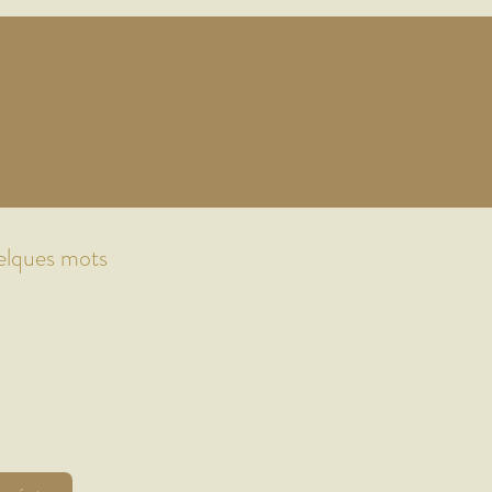
H
elques mots
loisirs pour les enfants de 6 a 15 ans, est
e scolaire, et lors de chaque période de
vacances.
 et une équipe d’animateurs qualifiés, sous la
sociation gestionnaire ASTRALE
.