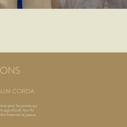
IONS
SUM CORDA
'EST QUOI
?
tres pour les jeunes qui
t approfondir leur foi
dre fraternel et joyeux
EST
QUAND ?