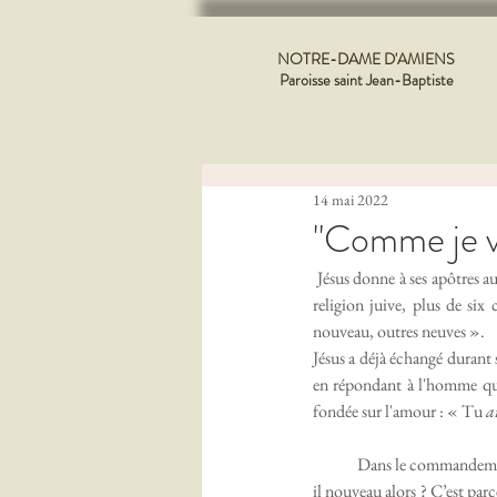
NOTRE-DAME D'AMIENS
Paroisse saint Jean-Baptiste
14 mai 2022
"Comme je vo
 Jésus donne à ses apôtres au soir de sa vie terrestre un commandement nouveau. Il y a beaucoup de commandements dans la 
religion juive, plus de si
nouveau, outres neuves ».
Jésus a déjà échangé durant
en répondant à l'homme qui
fondée sur l'amour : « Tu 
a
             Dans le commandement nouveau aussi il est question d’amour. En cela il ne semble pas si nouveau... En quoi donc est-
il nouveau alors ? C’est par