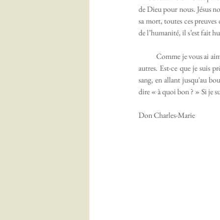
de Dieu pour nous. Jésus nou
sa mort, toutes ces preuves 
de l’humanité, il s’est fait h
           Comme je vous ai aimés – en allant jusqu'à livrer mon corps, verser mon sang, pour vos péchés – aimez-vous les uns les 
autres. Est-ce que je suis 
sang, en allant jusqu'au bou
dire « à quoi bon ? » Si je s
Don Charles-Marie