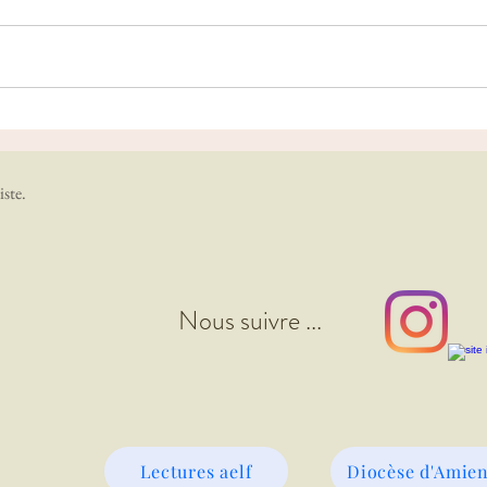
les Éditos en octobre
Prop
iste.
Nous suivre ...
Lectures aelf
Diocèse d'Amie