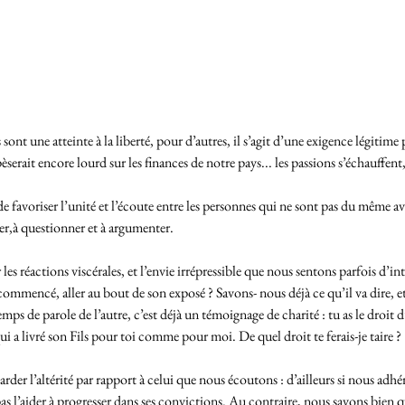
sont une atteinte à la liberté, pour d’autres, il s’agit d’une exigence légitime 
rait encore lourd sur les finances de notre pays... les passions s’échauffent, 
de favoriser l’unité et l’écoute entre les personnes qui ne sont pas du même avis
r,à questionner et à argumenter. 
r les réactions viscérales, et l’envie irrépressible que nous sentons parfois d’i
 a commencé, aller au bout de son exposé ? Savons- nous déjà ce qu’il va dire, e
emps de parole de l’autre, c’est déjà un témoignage de charité : tu as le droit d’
 a livré son Fils pour toi comme pour moi. De quel droit te ferais-je taire ? 
 garder l’altérité par rapport à celui que nous écoutons : d’ailleurs si nous adhé
s l’aider à progresser dans ses convictions. Au contraire, nous savons bien que