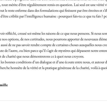
i, tout mérite d’être régulièrement remis en question. Lui seul est une vérité 
ut le reste enferme dans des formulations qui finissent par être étroites et s’él
d’être criblée par l’intelligence humaine : pourquoi fais-tu ce que tu fais ? p
 avoir réfléchi, creusé soi-même les raisons de ce que nous pensons. Si nous s
de nos options, de nos certitudes, nous pourrons apporter de nouveaux élémen
ve aussi de ne pas savoir rendre compte de certaines choses auxquelles nous cro
te de l’autre, ou bien parce qu’il s’agit de mystères qui dépassent notre ente
t de charité que nous démontrerons ce à quoi nous croyons. 
les bonnes conditions d’un dialogue et d’une écoute entre nous, et autour de
cherche honnête de la vérité et la pratique généreuse de la charité, voilà à q
ille 