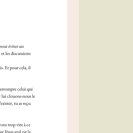
pour éviter un 
et les discussions 
. Et pour cela, il 
nterrompre celui qui 
t lui clouons-nous le 
exister, tu as reçu 
rons trop vite à ce 
 Jésus seul est la 